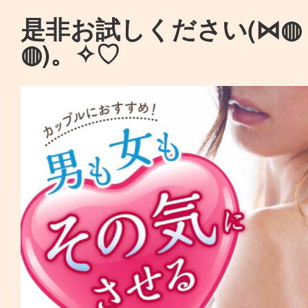
是非お試しください(⋈◍
◍)。✧♡